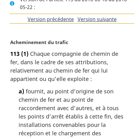
05-22 :
Version précédente
de
Version suivante
de
l'article
l'article
N
Acheminement du trafic
o
113
(1)
Chaque compagnie de chemin de
t
fer, dans le cadre de ses attributions,
e
m
relativement au chemin de fer qui lui
a
appartient ou qu’elle exploite :
r
g
a)
fournit, au point d’origine de son
i
chemin de fer et au point de
n
raccordement avec d’autres, et à tous
a
les points d’arrêt établis à cette fin, des
l
installations convenables pour la
e
:
réception et le chargement des