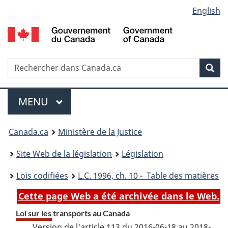
Language
English
Passer
Passer
Passer
au
à
à
selection
contenu
«
la
principal
À
version
propos
HTML
Recherche
R
Rec
de
simplifiée
d
ce
C
Menu
site
MENU
PRINCIPAL
You
Canada.ca
Ministère de la Justice
are
Site Web de la législation
Législation
here:
Lois codifiées
L.C.
1996, ch. 10 - Table des matières
Cette page Web a été archivée dans le Web.
Loi sur les transports au Canada
Version de l'article 113 du 2016-06-18 au 2018-