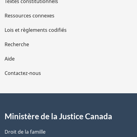
l
Textes constitutionnels
s
Ressources connexes
d
Lois et règlements codifiés
e
Recherche
l
Aide
a
Contactez-nous
p
a
g
Ministère de la Justice Canada
e
Droit de la famille