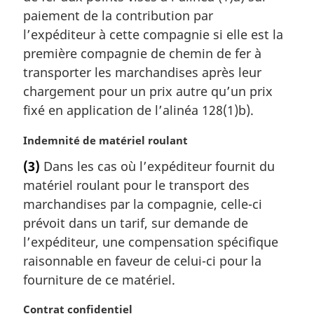
paiement de la contribution par
n
a
l’expéditeur à cette compagnie si elle est la
l
première compagnie de chemin de fer à
e
transporter les marchandises après leur
:
chargement pour un prix autre qu’un prix
fixé en application de l’alinéa 128(1)b).
N
Indemnité de matériel roulant
o
(3)
Dans les cas où l’expéditeur fournit du
t
matériel roulant pour le transport des
e
m
marchandises par la compagnie, celle-ci
a
prévoit dans un tarif, sur demande de
r
l’expéditeur, une compensation spécifique
g
raisonnable en faveur de celui-ci pour la
i
fourniture de ce matériel.
n
a
N
Contrat confidentiel
l