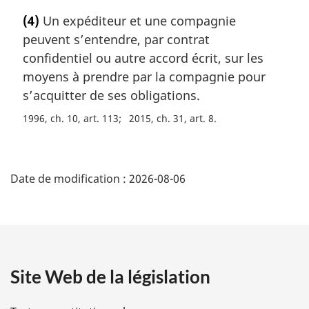
o
e
(4)
Un expéditeur et une compagnie
t
:
peuvent s’entendre, par contrat
e
m
confidentiel ou autre accord écrit, sur les
a
moyens à prendre par la compagnie pour
r
s’acquitter de ses obligations.
g
i
1996, ch. 10, art. 113
2015, ch. 31, art. 8
n
a
D
l
e
Date de modification :
2026-08-06
é
:
t
a
Site Web de la législation
i