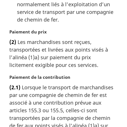
normalement liés à l’exploitation d’un
service de transport par une compagnie
de chemin de fer.
N
Paiement du prix
o
(2)
Les marchandises sont reçues,
t
transportées et livrées aux points visés à
e
m
l’alinéa (1)a) sur paiement du prix
a
licitement exigible pour ces services.
r
g
N
Paiement de la contribution
i
o
(2.1)
Lorsque le transport de marchandises
n
t
a
par une compagnie de chemin de fer est
e
l
m
associé à une contribution prévue aux
e
a
articles 155.3 ou 155.5, celles-ci sont
:
r
transportées par la compagnie de chemin
g
de fer aux points visés à l’alinéa (1)a) sur
i