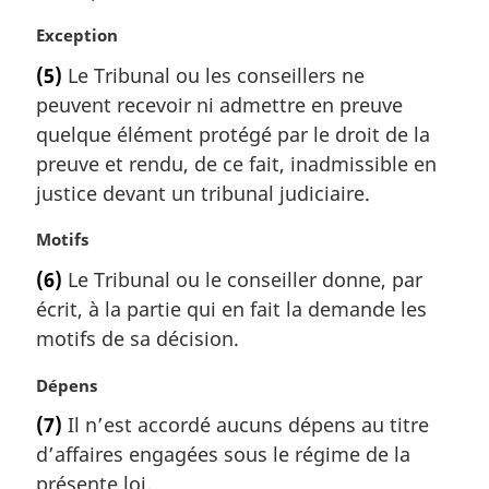
i
N
Exception
n
o
a
(5)
Le Tribunal ou les conseillers ne
t
l
peuvent recevoir ni admettre en preuve
e
e
m
quelque élément protégé par le droit de la
:
a
preuve et rendu, de ce fait, inadmissible en
r
justice devant un tribunal judiciaire.
g
i
N
Motifs
n
o
a
(6)
Le Tribunal ou le conseiller donne, par
t
l
écrit, à la partie qui en fait la demande les
e
e
m
motifs de sa décision.
:
a
r
N
Dépens
g
o
(7)
Il n’est accordé aucuns dépens au titre
i
t
d’affaires engagées sous le régime de la
n
e
a
m
présente loi.