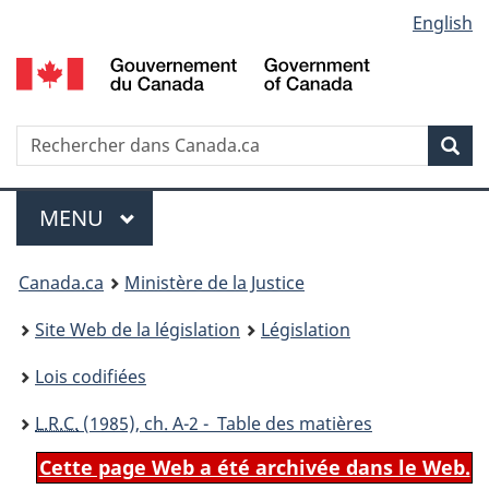
Language
English
Passer
Passer
Passer
au
à
à
selection
contenu
«
la
principal
À
version
propos
HTML
Recherche
R
Rec
de
simplifiée
d
ce
C
Menu
site
MENU
PRINCIPAL
You
Canada.ca
Ministère de la Justice
are
Site Web de la législation
Législation
here:
Lois codifiées
L.R.C.
(1985), ch. A-2 - Table des matières
Cette page Web a été archivée dans le Web.