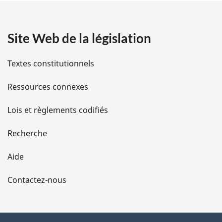
e
a
:
Site Web de la législation
i
l
Textes constitutionnels
s
Ressources connexes
d
Lois et règlements codifiés
e
Recherche
l
Aide
a
Contactez-nous
p
a