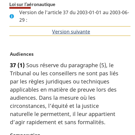
Loi sur l’aéronautique
Version de l'article 37 du 2003-01-01 au 2003-06-
29 :
Version suivante
de
l'article
N
Audiences
o
37
(1)
Sous réserve du paragraphe (5), le
t
Tribunal ou les conseillers ne sont pas liés
e
m
par les règles juridiques ou techniques
a
applicables en matière de preuve lors des
r
audiences. Dans la mesure où les
g
circonstances, l’équité et la justice
i
naturelle le permettent, il leur appartient
n
a
d’agir rapidement et sans formalités.
l
e
N
Comparution