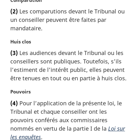
:
o
(2)
Les comparutions devant le Tribunal ou
t
un conseiller peuvent être faites par
e
m
mandataire.
a
r
N
Huis clos
g
o
(3)
Les audiences devant le Tribunal ou les
i
t
conseillers sont publiques. Toutefois, s’ils
n
e
a
m
l’estiment de l’intérêt public, elles peuvent
l
a
être tenues en tout ou en partie à huis clos.
e
r
:
g
N
Pouvoirs
i
o
(4)
Pour l’application de la présente loi, le
n
t
a
Tribunal et chaque conseiller ont les
e
l
m
pouvoirs conférés aux commissaires
e
a
nommés en vertu de la partie I de la
Loi sur
:
r
les enquêtes
.
g