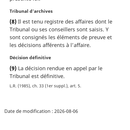
l
a
e
r
N
Tribunal d’archives
:
g
o
(8)
Il est tenu registre des affaires dont le
i
t
Tribunal ou ses conseillers sont saisis. Y
n
e
a
m
sont consignés les éléments de preuve et
l
a
les décisions afférents à l’affaire.
e
r
:
g
N
Décision définitive
i
o
(9)
La décision rendue en appel par le
n
t
a
Tribunal est définitive.
e
l
m
L.R. (1985), ch. 33 (1er suppl.), art. 5
e
a
:
r
D
g
i
Date de modification :
2026-08-06
é
n
a
t
l