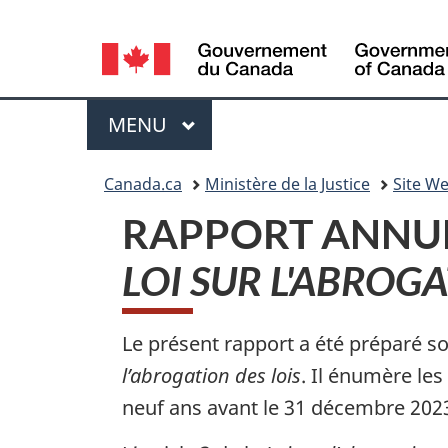
Language
selection
Menu
MENU
PRINCIPAL
Vous
Canada.ca
Ministère de la Justice
Site We
etes
RAPPORT ANNUE
ici
LOI SUR L'ABROGA
:
Le présent rapport a été préparé sou
l’abrogation des lois
. Il énumère les
neuf ans avant le 31 décembre 2023 