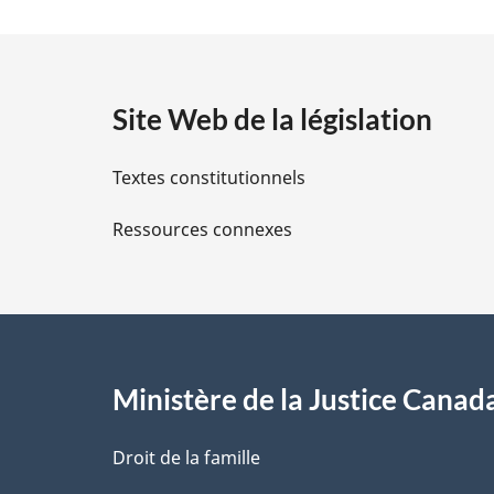
t
a
Site Web de la législation
i
Textes constitutionnels
l
Ressources connexes
s
d
e
l
Ministère de la Justice Canad
a
Droit de la famille