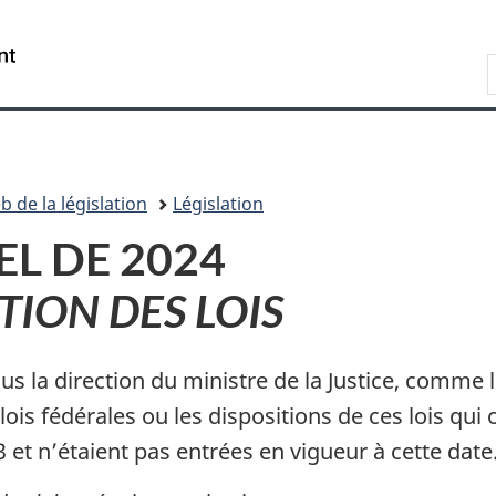
Passer
Passer
Passer
au
à
à
Recherche
contenu
«
la
principal
À
version
propos
HTML
de
simplifiée
ce
b de la législation
Législation
site
L DE 2024
TION DES LOIS
s la direction du ministre de la Justice, comme l’
 lois fédérales ou les dispositions de ces lois qu
et n’étaient pas entrées en vigueur à cette date