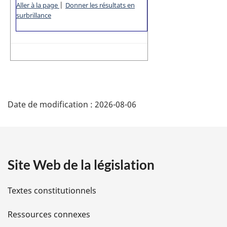
|
Aller à la page
Donner les résultats en
surbrillance
D
Date de modification :
2026-08-06
Ã
©
t
Site Web de la législation
a
Textes constitutionnels
i
Ressources connexes
l