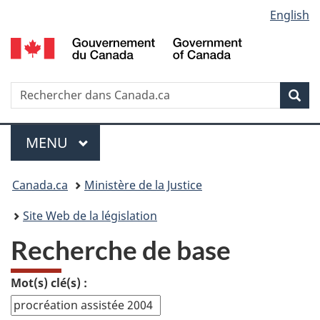
Language
English
Passer
Passer
Passer
au
Ã
Ã
selection
contenu
Â«
la
principal
Ã€
version
propos
HTML
Recherche
R
Rec
de
simplifiÃ©e
d
ce
C
Menu
site
MENU
PRINCIPAL
Vous
Canada.ca
Ministère de la Justice
etes
Site Web de la législation
ici
Recherche de base
:
Mot(s) clé(s) :