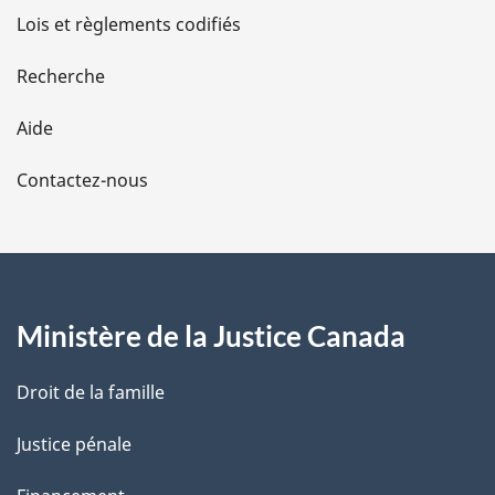
Lois et règlements codifiés
s
d
Recherche
e
Aide
l
Contactez-nous
a
p
a
Ministère de la Justice Canada
g
Droit de la famille
e
Justice pénale